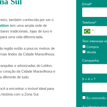
na Sul
Email*
neiro, também conhecida por ser o
Telefone*
eblon
tem uma ampla rede de
bares tradicionais, lojas de luxo e
a para uma vida diferenciada.
Tem interesse 
Compra
a região estão a poucos metros de
Venda
 mais lindos da Cidade Maravilhosa.
Campanha
ranquilas e arborizadas do Leblon,
no coração da Cidade Maravilhosa é
a diferente de tudo.
9 + 4 = ?
cê a encontrar o imóvel ideal para
a história com a Zona Sul.
Eu concordo 
Ao informar me