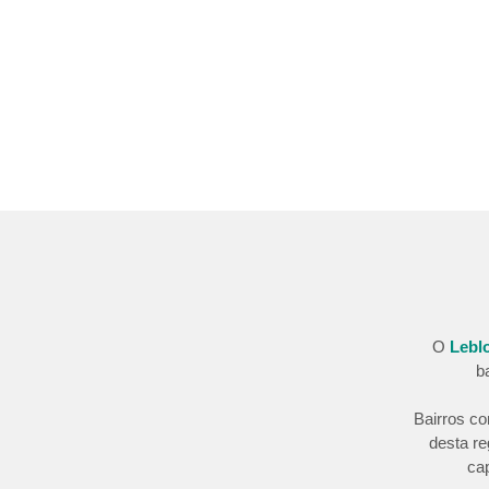
O
Lebl
b
Bairros c
desta re
ca