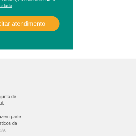
acidade
.
citar atendimento
junto de
l.
azem parte
sticos da
is.