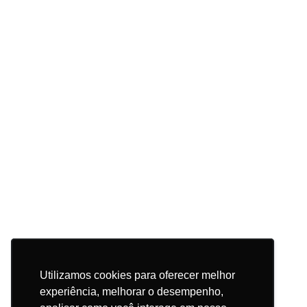
Utilizamos cookies para oferecer melhor
Utilizamos cookies para oferecer melhor
experiência, melhorar o desempenho,
experiência, melhorar o desempenho,