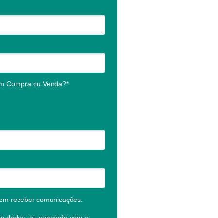
em Compra ou Venda?*
em receber comunicações.
us dados, eu concordo com a